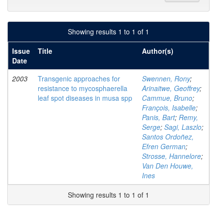
Showing results 1 to 1 of 1
Issue
Title
Author(s)
Date
2003
Transgenic approaches for
Swennen, Rony
;
resistance to mycosphaerella
Arinaitwe, Geoffrey
;
leaf spot diseases in musa spp
Cammue, Bruno
;
François, Isabelle
;
Panis, Bart
;
Remy,
Serge
;
Sagi, Laszlo
;
Santos Ordoñez,
Efren German
;
Strosse, Hannelore
;
Van Den Houwe,
Ines
Showing results 1 to 1 of 1