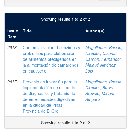
Showing results 1 to 2 of 2
Issue
Title
Author(s)
Date
2018
Comercialización de enzimas y
Magallanes, Bessie,
probióticos para elaboración
Director
;
Coloma
de alimentos predigeridos en
Carrión, Fernando
;
la alimentación de camarones
Malavé Jiménez,
en cautiverio
Luis
2017
Proyecto de inversión para la
Magallanes, Bessie,
implementación de un centro
Director
;
Bravo
de diagnóstico y tratamiento
Arevalo, Miriam
de enfermedades digestivas
Amparo
en la ciudad de Piñas -
Provincia de El Oro
Showing results 1 to 2 of 2