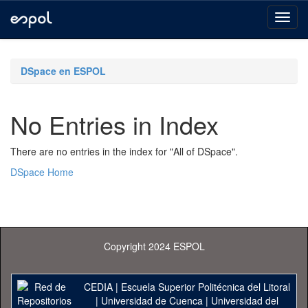
Skip
navigation
DSpace en ESPOL
No Entries in Index
There are no entries in the index for "All of DSpace".
DSpace Home
Copyright 2024 ESPOL
CEDIA
|
Escuela Superior Politécnica del Litoral
|
Universidad de Cuenca
|
Universidad del