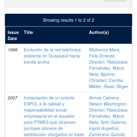
Showing results 1 to 2 of 2
Issue
Title
Author(s)
Date
1998
Evolución de la red telefónica
Molineros Mera,
existente en Guayaquil hacia
Felix Ernesto,
banda ancha
Director
;
Pastuizaca
Fernández, María
Nela
;
Aguirre,
Christian
;
Camba,
Walter
;
Raad, Roger
2007
Instauración de un premio
Armas Cabrera,
ESPOL a la calidad y
Nelson Washington,
responsabilidad social
Director
;
Pastuizaca
empresarial en el ecuador
Fernández, María
para PYMES que alcancen
Nela
;
Soto Galarza,
puntajes idóneos de
Ingrid Angelina
;
satisfacción otorgados en base
Zambrano Quirola,