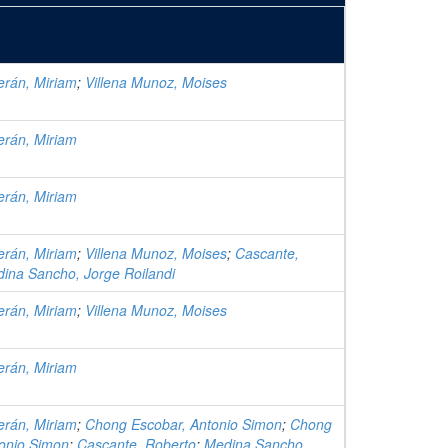
rán, Miriam
;
Villena Munoz, Moises
rán, Miriam
rán, Miriam
rán, Miriam
;
Villena Munoz, Moises
;
Cascante,
ina Sancho, Jorge Roilandi
rán, Miriam
;
Villena Munoz, Moises
rán, Miriam
rán, Miriam
;
Chong Escobar, Antonio Simon
;
Chong
tonio Simon
;
Cascante, Roberto
;
Medina Sancho,