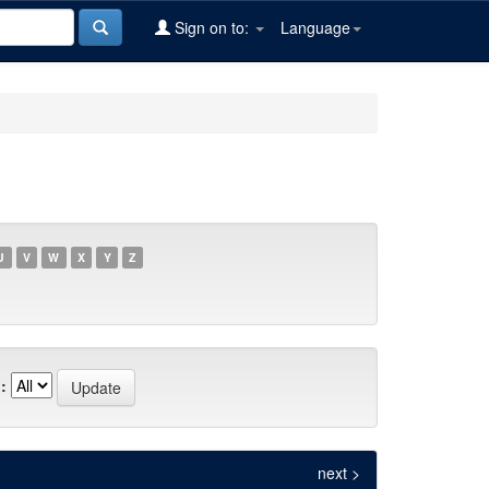
Sign on to:
Language
U
V
W
X
Y
Z
:
next >