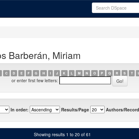
s Barberán, Miriam
C
D
E
F
G
H
I
J
K
L
M
N
O
P
Q
R
S
T
or enter first few letters:
In order:
Results/Page
Authors/Record
Showing results 1 to 20 of 61