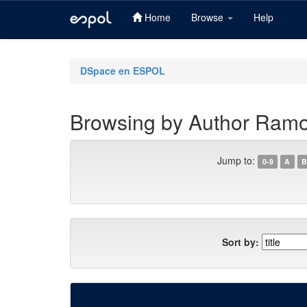
Home
Browse
Help
Skip
navigation
DSpace en ESPOL
Browsing by Author Ramo
Jump to:
0-9
A
B
Sort by: