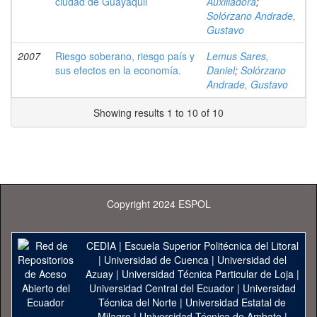
ciudad de Guayaquil
Auxiliadora
;
Solórzano Andrade,
Gustavo
2007
Riesgo soberano, riesgo país y
Lemus Sares,
sus efectos en la economía.
Daniel
;
Solórzano
Andrade, Gustavo
Showing results 1 to 10 of 10
Copyright 2024 ESPOL
CEDIA
|
Escuela Superior Politécnica del Litoral
|
Universidad de Cuenca
|
Universidad del
Azuay
|
Universidad Técnica Particular de Loja
|
Universidad Central del Ecuador
|
Universidad
Técnica del Norte
|
Universidad Estatal de
Milagro
|
Universidad Técnica de Ambato
|