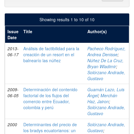
Showing results 1 to 10 of 10
Issue
Title
Author(s)
Date
2013-
Análisis de factibilidad para la
Pacheco Rodríguez,
06-17
creación de un resort en el
Andrea Denisse
;
balnearío las núñez
Núñez De La Cruz,
Bryan Wladimir
;
Solórzano Andrade,
Gustavo
2009-
Determinación del contenido
Guamán Lazo, Luis
06-05
factorial de los flujos del
Ángel
;
Merchán
comercio entre Ecuador,
Haz, Jairon
;
colombia y perú
Solórzano Andrade,
Gustavo
2000
Determinantes del precio de
Solórzano Andrade,
los bradys ecuatorianos: un
Gustavo
;