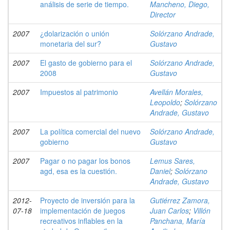
análisis de serie de tiempo.
Mancheno, Diego,
Director
2007
¿dolarización o unión
Solórzano Andrade,
monetaria del sur?
Gustavo
2007
El gasto de gobierno para el
Solórzano Andrade,
2008
Gustavo
2007
Impuestos al patrimonio
Avellán Morales,
Leopoldo
;
Solórzano
Andrade, Gustavo
2007
La política comercial del nuevo
Solórzano Andrade,
gobierno
Gustavo
2007
Pagar o no pagar los bonos
Lemus Sares,
agd, esa es la cuestión.
Daniel
;
Solórzano
Andrade, Gustavo
2012-
Proyecto de inversión para la
Gutiérrez Zamora,
07-18
implementación de juegos
Juan Carlos
;
Villón
recreativos inflables en la
Panchana, María