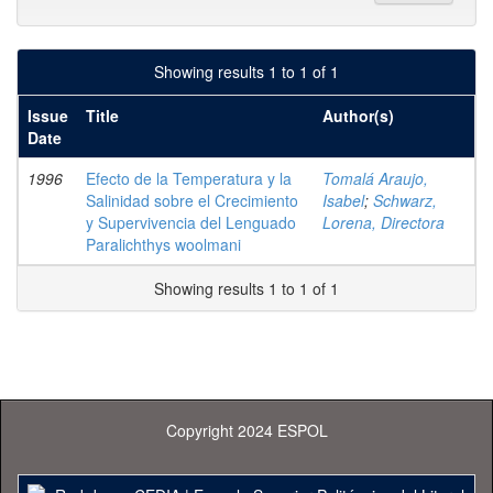
Showing results 1 to 1 of 1
Issue
Title
Author(s)
Date
1996
Efecto de la Temperatura y la
Tomalá Araujo,
Salinidad sobre el Crecimiento
Isabel
;
Schwarz,
y Supervivencia del Lenguado
Lorena, Directora
Paralichthys woolmani
Showing results 1 to 1 of 1
Copyright 2024 ESPOL