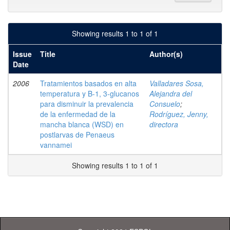
Showing results 1 to 1 of 1
Issue
Title
Author(s)
Date
2006
Tratamientos basados en alta
Valladares Sosa,
temperatura y B-1, 3-glucanos
Alejandra del
para disminuir la prevalencia
Consuelo
;
de la enfermedad de la
Rodríguez, Jenny,
mancha blanca (WSD) en
directora
postlarvas de Penaeus
vannamei
Showing results 1 to 1 of 1