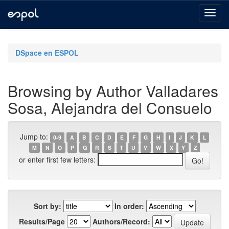
Skip
navigation
DSpace en ESPOL
Browsing by Author Valladares
Sosa, Alejandra del Consuelo
Jump to:
0-9
A
B
C
D
E
F
G
H
I
J
K
L
M
N
O
P
Q
R
S
T
U
V
W
X
Y
Z
or enter first few letters:
Sort by:
In order:
Results/Page
Authors/Record: