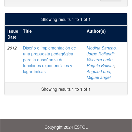
Showing results 1 to 1 of 1
Issue
Title
Author(s)
Date
2012
Diseño e implementación de
Medina Sancho,
una propuesta pedagógica
Jorge Roilandi
;
para la enseñanza de
Viscarra León,
funciones exponenciales y
Régulo Bolívar
;
logarítmicas
Angulo Luna,
Miguel ángel
Showing results 1 to 1 of 1
Copyright 2024 ESPOL