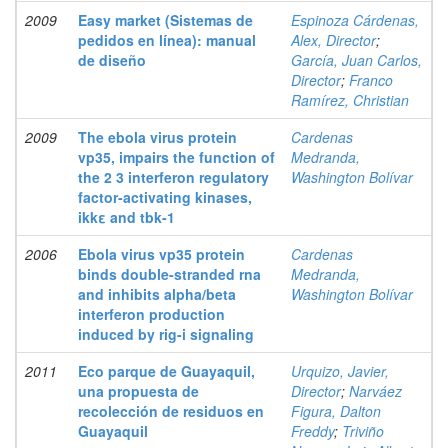
2009
Easy market (Sistemas de
Espinoza Cárdenas,
pedidos en línea): manual
Alex, Director
;
de diseño
García, Juan Carlos,
Director
;
Franco
Ramírez, Christian
2009
The ebola virus protein
Cardenas
vp35, impairs the function of
Medranda,
the 2 3 interferon regulatory
Washington Bolívar
factor-activating kinases,
ikkε and tbk-1
2006
Ebola virus vp35 protein
Cardenas
binds double-stranded rna
Medranda,
and inhibits alpha/beta
Washington Bolívar
interferon production
induced by rig-i signaling
2011
Eco parque de Guayaquil,
Urquizo, Javier,
una propuesta de
Director
;
Narváez
recolección de residuos en
Figura, Dalton
Guayaquil
Freddy
;
Triviño