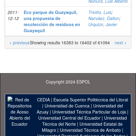
Nonura, Luis Alberto
2011-
Eco parque de Guayaquil,
Triviño, Luis
;
12-12
una propuesta de
Narváez, Dalton
;
recolección de residuos en
Urquizo, Javier
Guayaquil
< previous
Showing results 16383 to 16402 of 61094
next >
Copyright 2024 ESPOL
CEDIA
|
Escuela Superior Politécnica del Litoral
|
Universidad de Cuenca
|
Universidad del
Azuay
|
Universidad Técnica Particular de Loja
|
Universidad Central del Ecuador
|
Universidad
Técnica del Norte
|
Universidad Estatal de
Milagro
|
Universidad Técnica de Ambato
|