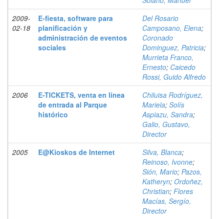
Solano, Manuel
2009-
E-fiesta, software para
Del Rosario
02-18
planificación y
Camposano, Elena
;
administración de eventos
Coronado
sociales
Dominguez, Patricia
;
Murrieta Franco,
Ernesto
;
Caicedo
Rossi, Guido Alfredo
2006
E-TICKETS, venta en línea
Chiluisa Rodríguez,
de entrada al Parque
Mariela
;
Solís
histórico
Aspiazu, Sandra
;
Galio, Gustavo,
Director
2005
E@Kioskos de Internet
Silva, Blanca
;
Reinoso, Ivonne
;
Sión, Mario
;
Pazos,
Katheryn
;
Ordoñez,
Christian
;
Flores
Macías, Sergío,
Director