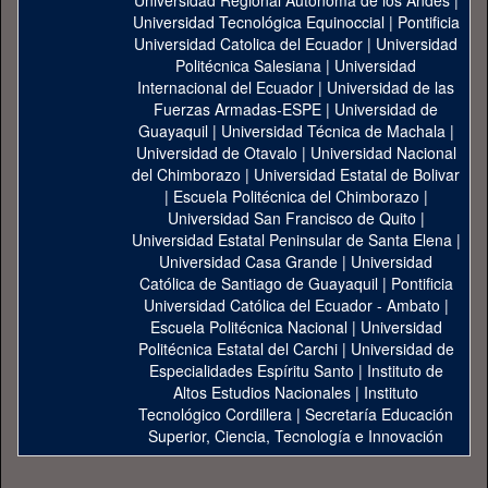
Universidad Regional Autónoma de los Andes
|
Universidad Tecnológica Equinoccial
|
Pontificia
Universidad Catolica del Ecuador
|
Universidad
Politécnica Salesiana
|
Universidad
Internacional del Ecuador
|
Universidad de las
Fuerzas Armadas-ESPE
|
Universidad de
Guayaquil
|
Universidad Técnica de Machala
|
Universidad de Otavalo
|
Universidad Nacional
del Chimborazo
|
Universidad Estatal de Bolivar
|
Escuela Politécnica del Chimborazo
|
Universidad San Francisco de Quito
|
Universidad Estatal Peninsular de Santa Elena
|
Universidad Casa Grande
|
Universidad
Católica de Santiago de Guayaquil
|
Pontificia
Universidad Católica del Ecuador - Ambato
|
Escuela Politécnica Nacional
|
Universidad
Politécnica Estatal del Carchi
|
Universidad de
Especialidades Espíritu Santo
|
Instituto de
Altos Estudios Nacionales
|
Instituto
Tecnológico Cordillera
|
Secretaría Educación
Superior, Ciencia, Tecnología e Innovación