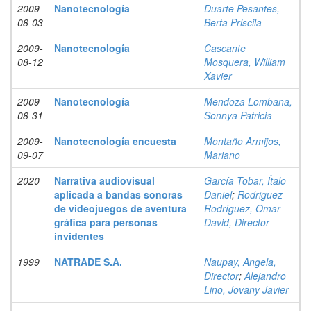
2009-
Nanotecnología
Duarte Pesantes,
08-03
Berta Priscila
2009-
Nanotecnología
Cascante
08-12
Mosquera, William
Xavier
2009-
Nanotecnología
Mendoza Lombana,
08-31
Sonnya Patricia
2009-
Nanotecnología encuesta
Montaño Armijos,
09-07
Mariano
2020
Narrativa audiovisual
García Tobar, Ítalo
aplicada a bandas sonoras
Daniel
;
Rodriguez
de videojuegos de aventura
Rodríguez, Omar
gráfica para personas
David, Director
invidentes
1999
NATRADE S.A.
Naupay, Angela,
Director
;
Alejandro
Lino, Jovany Javier