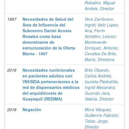
Robalino, Miguel
Andrés, Director
1997
Necesidades de Salud del
Vera Zambrano,
Área de Influencia del
Ingrid
;
Veliz López,
Subcentro Daniel Acosta
Ana
;
Ferrin
Rosales como base
Schettini, Leonor
;
determinante de
Monteverde
estructuración de la Oferta
Enríquez, Antonio
;
Manta - 1997
Cevallos De Brito,
María, Directora
2018
Necesidades nutricionales
Brito Obando,
en pacientes adultos con
Carlos Andrés
;
VIH/SIDA pertenecientes a la
Izurieta Piedrahita,
red de dispensarios médicos
Ingrid Alexandra
;
del arquidiócesis de
Guzmán Jara,
Guayaquil (REDIMA)
Valeria, Director
2018
Negación
Mora Vásquez,
Guillermo Fabrizio
;
Tobar, Jorge,
Director