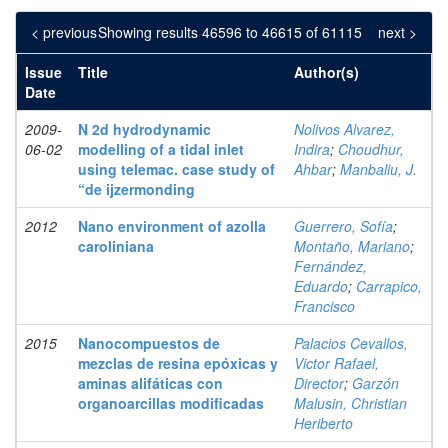
< previous
Showing results 46596 to 46615 of 61115
next >
Issue
Title
Author(s)
Date
2009-
N 2d hydrodynamic
Nolivos Alvarez,
06-02
modelling of a tidal inlet
Indira
;
Choudhur,
using telemac. case study of
Ahbar
;
Manbaliu, J.
“de ijzermonding
2012
Nano environment of azolla
Guerrero, Sofía
;
caroliniana
Montaño, Mariano
;
Fernández,
Eduardo
;
Carrapico,
Francisco
2015
Nanocompuestos de
Palacios Cevallos,
mezclas de resina epóxicas y
Victor Rafael,
aminas alifáticas con
Director
;
Garzón
organoarcillas modificadas
Malusin, Christian
Heriberto