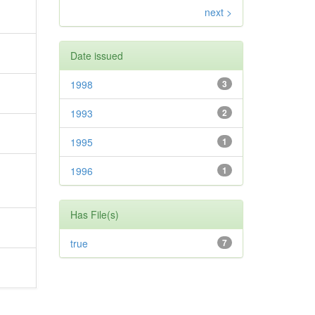
next >
Date issued
1998
3
1993
2
1995
1
1996
1
Has File(s)
true
7