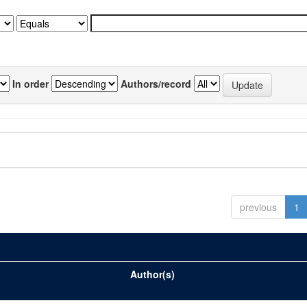
In order
Authors/record
previous
1
Author(s)