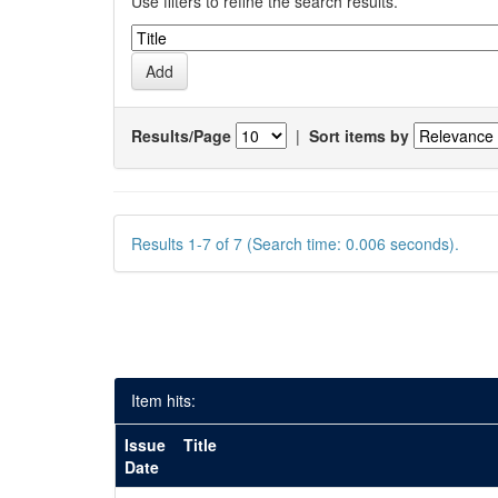
Use filters to refine the search results.
Results/Page
|
Sort items by
Results 1-7 of 7 (Search time: 0.006 seconds).
Item hits:
Issue
Title
Date