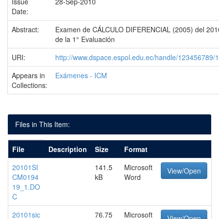
Issue
28-Sep-2010
Date:
Abstract:
Examen de CÁLCULO DIFERENCIAL (2005) del 201
de la 1° Evaluación
URI:
http://www.dspace.espol.edu.ec/handle/123456789/
Appears in
Exámenes - ICM
Collections:
Files in This Item:
File
Description
Size
Format
20101SI
141.5
Microsoft
View/Open
CM0194
kB
Word
19_1.DO
C
20101sic
76.75
Microsoft
View/Open