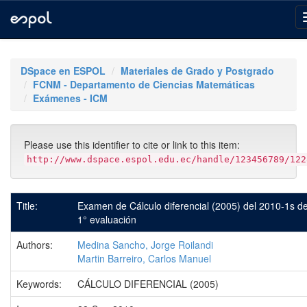
Skip
navigation
DSpace en ESPOL
Materiales de Grado y Postgrado
FCNM - Departamento de Ciencias Matemáticas
Exámenes - ICM
Please use this identifier to cite or link to this item:
http://www.dspace.espol.edu.ec/handle/123456789/122
Title:
Examen de Cálculo diferencial (2005) del 2010-1s de
1° evaluación
Authors:
Medina Sancho, Jorge Roilandi
Martin Barreiro, Carlos Manuel
Keywords:
CÁLCULO DIFERENCIAL (2005)