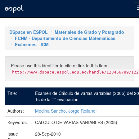
Skip
navigation
DSpace en ESPOL
Materiales de Grado y Postgrado
FCNM - Departamento de Ciencias Matemáticas
Exámenes - ICM
Please use this identifier to cite or link to this item:
http://www.dspace.espol.edu.ec/handle/123456789/122
Title:
Examen de Cálculo de varias variables (2005) del 2
1s de la 1° evaluación
Authors:
Medina Sancho, Jorge Roilandi
Keywords:
CÁLCULO DE VARIAS VARIABLES (2005)
Issue
28-Sep-2010