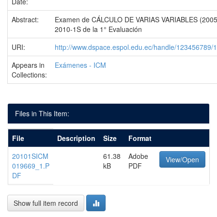
Date:
Abstract:
Examen de CÁLCULO DE VARIAS VARIABLES (2005)
2010-1S de la 1° Evaluación
URI:
http://www.dspace.espol.edu.ec/handle/123456789/
Appears in
Exámenes - ICM
Collections:
Files in This Item:
File
Description
Size
Format
20101SICM
61.38
Adobe
View/Open
019669_1.P
kB
PDF
DF
Show full item record