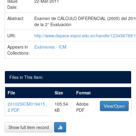
Issue
22-Mar-2011
Date:
Abstract:
Examen de CÁLCULO DIFERENCIAL (2005) del 201
de la 2° Evaluación
URI:
http://www.dspace.espol.edu.ec/handle/123456789/
Appears in
Exámenes - ICM
Collections:
Files in This Item:
File
Size
Format
20102SICM019415_
105.54
Adobe
View/Open
2.PDF
kB
PDF
Show full item record