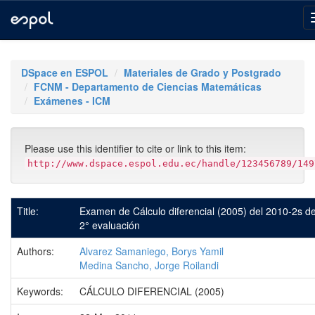
Skip
navigation
DSpace en ESPOL
Materiales de Grado y Postgrado
FCNM - Departamento de Ciencias Matemáticas
Exámenes - ICM
Please use this identifier to cite or link to this item:
http://www.dspace.espol.edu.ec/handle/123456789/149
Title:
Examen de Cálculo diferencial (2005) del 2010-2s de
2° evaluación
Authors:
Alvarez Samaniego, Borys Yamil
Medina Sancho, Jorge Roilandi
Keywords:
CÁLCULO DIFERENCIAL (2005)