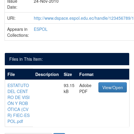
Issue
24-Nov-2010
Date:
URI:
http://www.dspace.espol.edu.ec/handle/123456789/
Appears in
ESPOL
Collections:
Files in This Item:
File
Description
Size
Format
ESTATUTO
93.15
Adobe
View/Open
DEL CENT
kB
PDF
RO DE VISI
ÓN Y ROB
ÓTICA (CV
R) FIEC-ES
POL.pdf