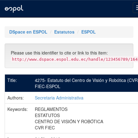
Skip
navigation
DSpace en ESPOL
Estatutos
ESPOL
Please use this identifier to cite or link to this item:
http://www.dspace.espol.edu.ec/handle/123456789/164
Title:
4275- Estatuto del Centro de Visión y Robótica (CVR
FIEC-ESPOL
Authors:
Secretaria Administrativa
Keywords:
REGLAMENTOS
ESTATUTOS
CENTRO DE VISIÓN Y ROBÓTICA
CVR FIEC