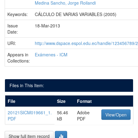
Medina Sancho, Jorge Roilandi
Keywords:
CÁLCULO DE VARIAS VARIABLES (2005)
Issue
18-Mar-2013
Date:
URI:
http://www.dspace.espol.edu.ec/handle/123456789/
Appears in
Exámenes - ICM
Collections:
Files in This Item:
File
Size
Format
20121SICM019661_1.
56.46
Adobe
View/Open
PDF
kB
PDF
Show full item record