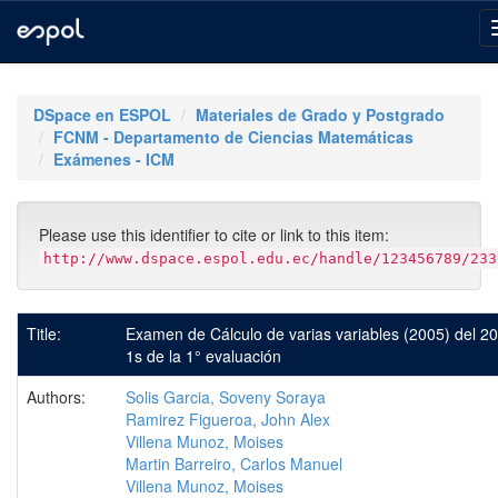
Skip
navigation
DSpace en ESPOL
Materiales de Grado y Postgrado
FCNM - Departamento de Ciencias Matemáticas
Exámenes - ICM
Please use this identifier to cite or link to this item:
http://www.dspace.espol.edu.ec/handle/123456789/233
Title:
Examen de Cálculo de varias variables (2005) del 2
1s de la 1° evaluación
Authors:
Solis Garcia, Soveny Soraya
Ramirez Figueroa, John Alex
Villena Munoz, Moises
Martin Barreiro, Carlos Manuel
Villena Munoz, Moises