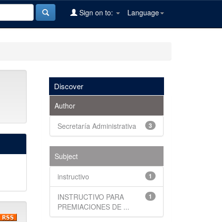
Sign on to:
Language
Discover
Author
Secretaría Administrativa
3
Subject
instructivo
1
INSTRUCTIVO PARA
1
PREMIACIONES DE ...