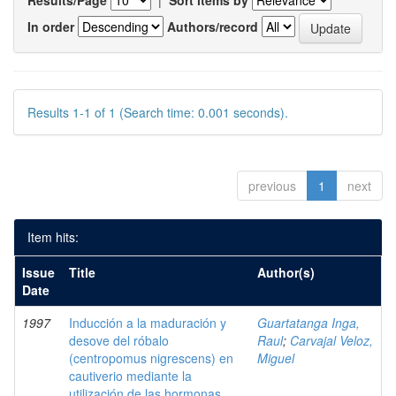
Results/Page
|
Sort items by
In order
Authors/record
Results 1-1 of 1 (Search time: 0.001 seconds).
previous
1
next
Item hits:
Issue
Title
Author(s)
Date
1997
Inducción a la maduración y
Guartatanga Inga,
desove del róbalo
Raul
;
Carvajal Veloz,
(centropomus nigrescens) en
Miguel
cautiverio mediante la
utilización de las hormonas