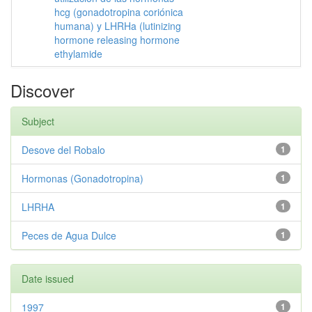
hcg (gonadotropina coriónica
humana) y LHRHa (lutinizing
hormone releasing hormone
ethylamide
Discover
Subject
Desove del Robalo
1
Hormonas (Gonadotropina)
1
LHRHA
1
Peces de Agua Dulce
1
Date issued
1997
1