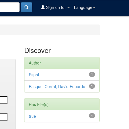
Sign on to:
Language
Discover
Author
Espol
1
Pasquel Corral, David Eduardo
1
Has File(s)
true
1