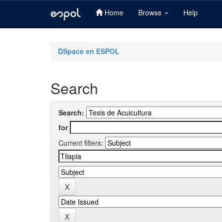
Home
Browse
Help
Skip
navigation
DSpace en ESPOL
Search
Search:
for
Current filters: