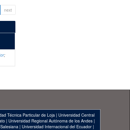
next
tor
;
dad Técnica Particular de Loja
|
Universidad Central
ato
|
Universidad Regional Autónoma de los Andes
|
 Salesiana
|
Universidad Internacional del Ecuador
|