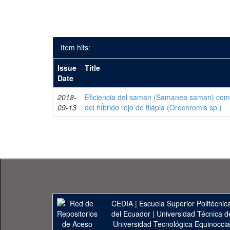
Item hits:
Issue
Title
Date
2018-
Eficiencia del saman (Samanea saman) com
09-13
del hÍbrido rojo de tilapia (Orechromis sp.)
CEDIA
|
Escuela Superior Politécnica
del Ecuador
|
Universidad Técnica d
Universidad Tecnológica Equinoccia