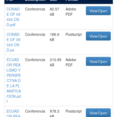
CONAD
Conferencia
82.57
Adobe
View/Open
E OF 09
kB
PDF
024 CN
D.pdf
CONAD
Conferencia
186.9
Postscript
View/Open
E OF 09
kB
024 CN
D.ps
ECUAD
Conferencia
210.95
Adobe
View/Open
OR REA
kB
PDF
LIDAD Y
PERSPE
CTIVA D
E LA PL
ANIFICA
CION.pd
f
ECUAD
Conferencia
878.3
Postscript
View/Open
OR REA
kB