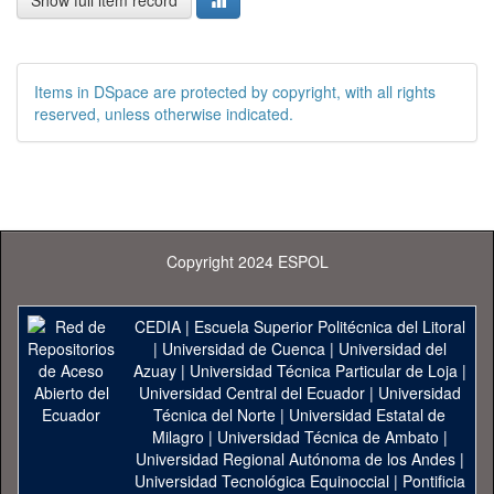
Show full item record
Items in DSpace are protected by copyright, with all rights
reserved, unless otherwise indicated.
Copyright 2024 ESPOL
CEDIA
|
Escuela Superior Politécnica del Litoral
|
Universidad de Cuenca
|
Universidad del
Azuay
|
Universidad Técnica Particular de Loja
|
Universidad Central del Ecuador
|
Universidad
Técnica del Norte
|
Universidad Estatal de
Milagro
|
Universidad Técnica de Ambato
|
Universidad Regional Autónoma de los Andes
|
Universidad Tecnológica Equinoccial
|
Pontificia