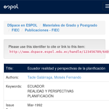
Skip
navigation
DSpace en ESPOL
Materiales de Grado y Postgrado
FIEC
Publicaciones - FIEC
Please use this identifier to cite or link to this item:
http://www.dspace.espol.edu.ec/handle/123456789/640
Title:
Ecuador realidad y perspectivas de la planificación
Authors:
Tacle Galárraga, Moisés Fernando
Keywords:
ECUADOR
REALIDAD Y PERSPECTIVAS
PLANIFICACIÓN
Issue
Mar-1992