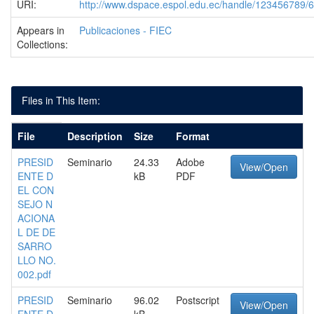
URI:
http://www.dspace.espol.edu.ec/handle/123456789/
Appears in
Publicaciones - FIEC
Collections:
Files in This Item:
File
Description
Size
Format
PRESID
Seminario
24.33
Adobe
View/Open
ENTE D
kB
PDF
EL CON
SEJO N
ACIONA
L DE DE
SARRO
LLO NO.
002.pdf
PRESID
Seminario
96.02
Postscript
View/Open