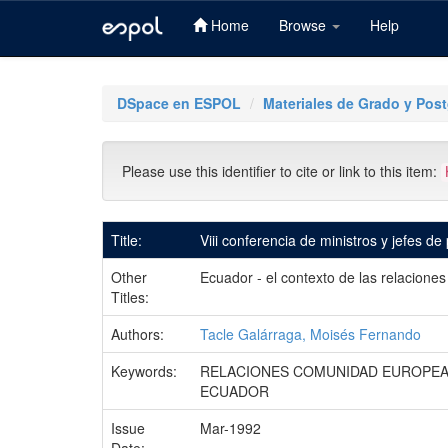
Home
Browse
Help
Skip
navigation
DSpace en ESPOL
Materiales de Grado y Pos
Please use this identifier to cite or link to this item:
Title:
Viii conferencia de ministros y jefes de 
Other
Ecuador - el contexto de las relacion
Titles:
Authors:
Tacle Galárraga, Moisés Fernando
Keywords:
RELACIONES COMUNIDAD EUROPE
ECUADOR
Issue
Mar-1992