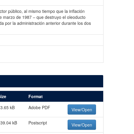
or público, al mismo tiempo que la inflación
o de marzo de 1987 – que destruyo el oleoducto
a por la administración anterior durante los dos
ize
Format
3.65 kB
Adobe PDF
View/Open
139.04 kB
Postscript
View/Open