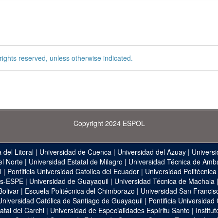
rights reserved, unless otherwise indicated.
Copyright 2024 ESPOL
 del Litoral
|
Universidad de Cuenca
|
Universidad del Azuay
|
Universi
el Norte
|
Universidad Estatal de Milagro
|
Universidad Técnica de Amb
l
|
Pontificia Universidad Catolica del Ecuador
|
Universidad Politécnica
as-ESPE
|
Universidad de Guayaquil
|
Universidad Técnica de Machala
Bolivar
|
Escuela Politécnica del Chimborazo
|
Universidad San Francis
Universidad Católica de Santiago de Guayaquil
|
Pontificia Universidad
atal del Carchi
|
Universidad de Especialidades Espíritu Santo
|
Institu