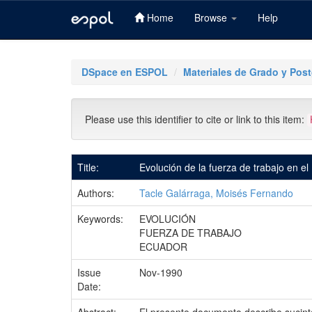
Home
Browse
Help
Skip
navigation
DSpace en ESPOL
Materiales de Grado y Pos
Please use this identifier to cite or link to this item:
Title:
Evolución de la fuerza de trabajo en e
Authors:
Tacle Galárraga, Moisés Fernando
Keywords:
EVOLUCIÓN
FUERZA DE TRABAJO
ECUADOR
Issue
Nov-1990
Date: