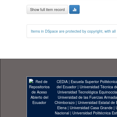
Show full item record
Items in DSpace are protected by copyright, with all 
CEDIA
|
Escuela Superior Politécnica
del Ecuador
|
Universidad Técnica d
Universidad Tecnológica Equinoccia
Universidad de las Fuerzas Armad
Chimborazo
|
Universidad Estatal de 
Elena
|
Universidad Casa Grande
|
Nacional
|
Universidad Politécnica Est