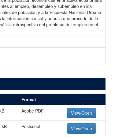
n de la población económicamente activa ecuatoriana
ientes al empleo, desempleo y subempleo en los
ionales de población y a la Encuesta Nacional Urbana
s la información censal y aquella que procede de la
nálisis retrospectivo del problema del empleo en el
Format
kB
Adobe PDF
View/Open
8 kB
Postscript
View/Open