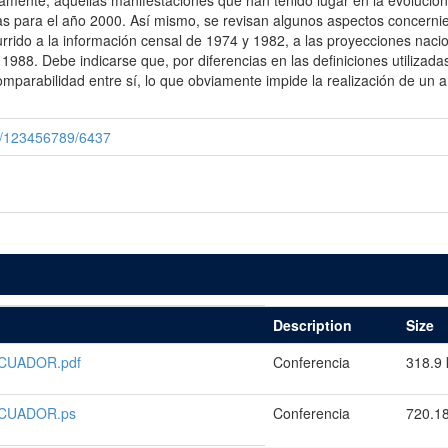
amente, aquellas manifestaciones que han tenido lugar en la evolució
vas para el año 2000. Así mismo, se revisan algunos aspectos concern
currido a la información censal de 1974 y 1982, a las proyecciones nac
988. Debe indicarse que, por diferencias en las definiciones utilizada
mparabilidad entre sí, lo que obviamente impide la realización de un a
le/123456789/6437
Description
Size
CUADOR.pdf
Conferencia
318.9 
ECUADOR.ps
Conferencia
720.1