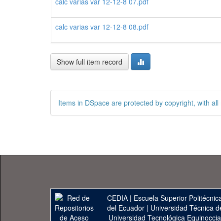
calc varias var 12-12-8 07.pdf
calc varias var 12-12-8 08.pdf
Show full item record
Items in DSpace are protected by copyright, with all 
CEDIA
|
Escuela Superior Politécnica
del Ecuador
|
Universidad Técnica d
Universidad Tecnológica Equinoccia