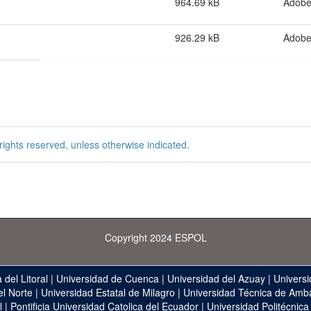
964.69 kB
Adob
926.29 kB
Adob
rights reserved, unless otherwise indicated.
Copyright 2024 ESPOL
 del Litoral
|
Universidad de Cuenca
|
Universidad del Azuay
|
Universi
el Norte
|
Universidad Estatal de Milagro
|
Universidad Técnica de Amb
l
|
Pontificia Universidad Catolica del Ecuador
|
Universidad Politécnica