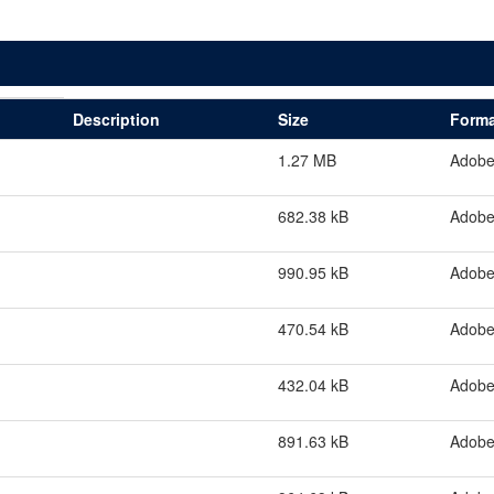
Description
Size
Forma
1.27 MB
Adob
682.38 kB
Adob
990.95 kB
Adob
470.54 kB
Adob
432.04 kB
Adob
891.63 kB
Adob