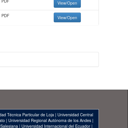
e PDF
View/Open
e PDF
View/Open
dad Técnica Particular de Loja
|
Universidad Central
ato
|
Universidad Regional Autónoma de los Andes
|
 Salesiana
|
Universidad Internacional del Ecuador
|