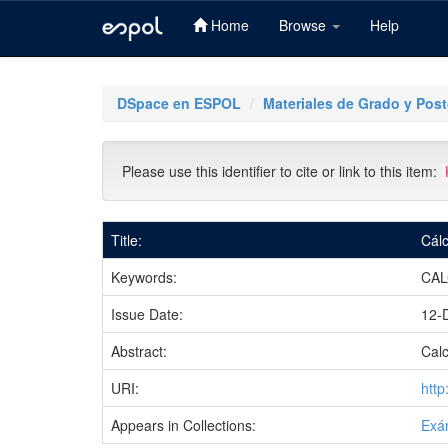
Home
Browse
Help
Skip
navigation
DSpace en ESPOL
Materiales de Grado y Pos
Please use this identifier to cite or link to this item:
Title:
Cálc
Keywords:
CAL
Issue Date:
12-
Abstract:
Calc
URI:
htt
Appears in Collections:
Exá