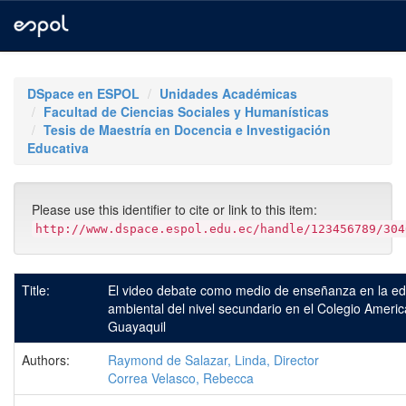
Skip
navigation
DSpace en ESPOL
Unidades Académicas
Facultad de Ciencias Sociales y Humanísticas
Tesis de Maestría en Docencia e Investigación
Educativa
Please use this identifier to cite or link to this item:
http://www.dspace.espol.edu.ec/handle/123456789/304
Title:
El video debate como medio de enseñanza en la e
ambiental del nivel secundario en el Colegio Ameri
Guayaquil
Authors:
Raymond de Salazar, Linda, Director
Correa Velasco, Rebecca