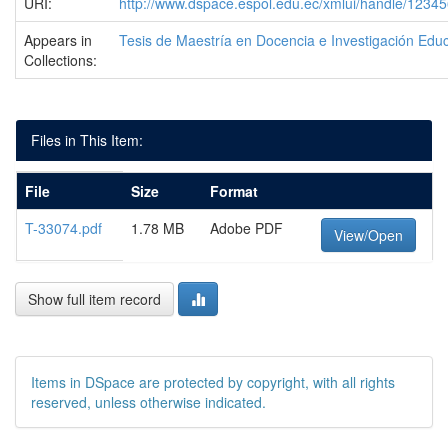
URI:
http://www.dspace.espol.edu.ec/xmlui/handle/1234
Appears in
Tesis de Maestría en Docencia e Investigación Educ
Collections:
Files in This Item:
File
Size
Format
T-33074.pdf
1.78 MB
Adobe PDF
View/Open
Show full item record
Items in DSpace are protected by copyright, with all rights
reserved, unless otherwise indicated.